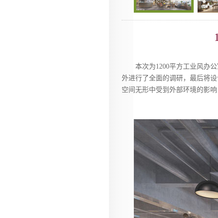
本次为1200平方工业风办公
外进行了全面的调研，最后将设
空间无形中受到外部环境的影响