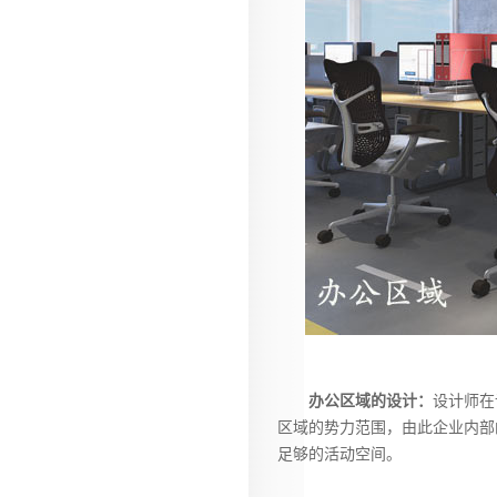
办公区域的设计：
设计师在
区域的势力范围，由此企业内部
足够的活动空间。