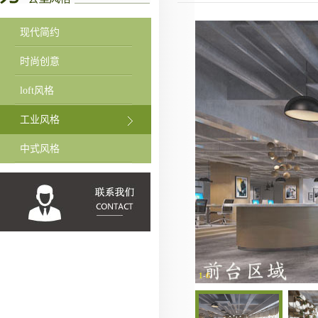
现代简约
时尚创意
loft风格
工业风格
中式风格
1
-
6