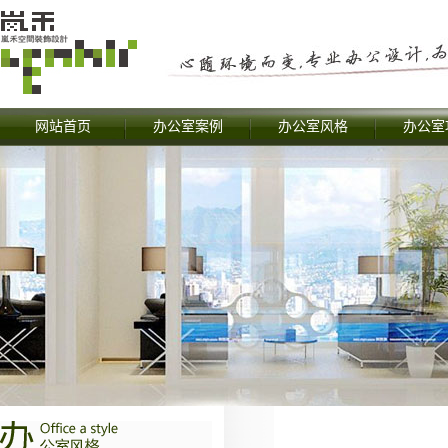
网站首页
办公室案例
办公室风格
办公室