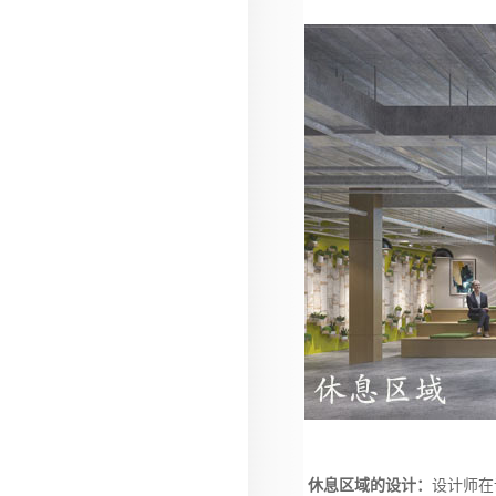
休息区域的设计：
设计师在