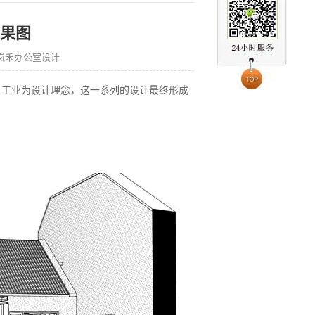
果图
作者： 岚禾办公室设计
、工业为设计理念，这一系列的设计最终形成