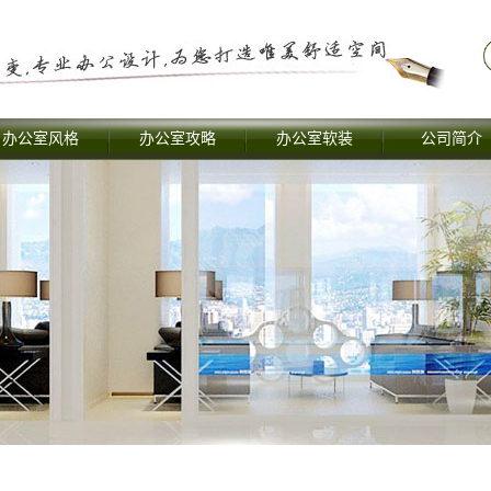
办公室风格
办公室攻略
办公室软装
公司简介