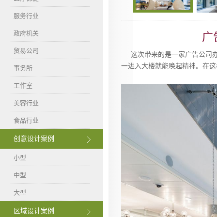
服务行业
政府机关
广
贸易公司
这次带来的是一家广告公司办公
一进入大楼就能唤起精神。在这
事务所
工作室
美容行业
食品行业
创意设计案例
小型
中型
大型
区域设计案例