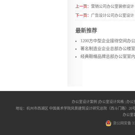
上一页：
营销公司办公室装修设计【
下一页：
广告设计公司办公室设计【
最新推荐
1200方中型企业接待空间办
著名制造业企业总部办公楼室内
经典鞋帽品牌总部办公室室内设
办公室设计案例
|
办公室设计风格
|
办公
地址：杭州市西湖区 中国美术学院风景建筑设计研究总院（西斗门路）20号5B 邮编：310000 
办公室
浙公网安备 330