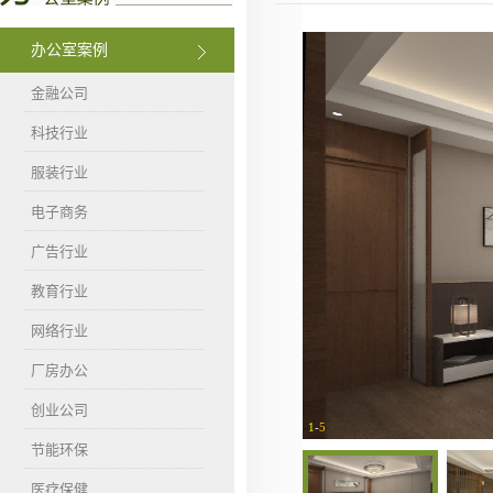
办公室案例
金融公司
科技行业
服装行业
电子商务
广告行业
教育行业
网络行业
厂房办公
创业公司
1
-
5
节能环保
医疗保健