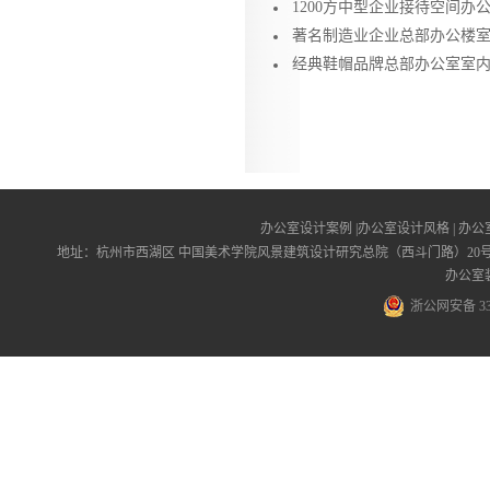
1200方中型企业接待空间办
著名制造业企业总部办公楼室内
经典鞋帽品牌总部办公室室内设
办公室设计案例
|
办公室设计风格
|
办公
地址：杭州市西湖区 中国美术学院风景建筑设计研究总院（西斗门路）20号5B 邮编：310000 
办公室
浙公网安备 330