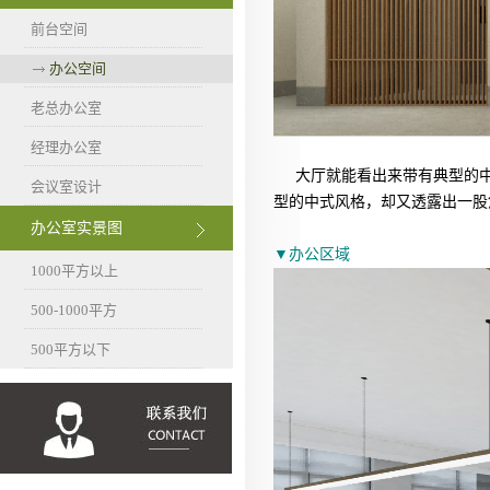
前台空间
办公空间
老总办公室
经理办公室
大厅就能看出来带有典型的
会议室设计
型的中式风格，却又透露出一股
办公室实景图
▼办公区域
1000平方以上
500-1000平方
500平方以下