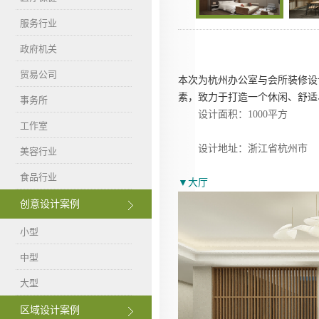
服务行业
政府机关
贸易公司
本次为杭州办公室与会所装修设
素，致力于打造一个休闲、舒适
事务所
设计面积：1000平方
工作室
设计地址：浙江省杭州市
美容行业
食品行业
▼大厅
创意设计案例
小型
中型
大型
区域设计案例