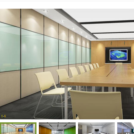
1
-
6